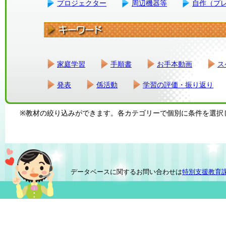
プロジェクター
周辺機器等
自作（プ
家庭学習
手順書
お手本動画
ス
発表
係活動
学習の評価・振り返り
※教材の絞り込みができます。各カテゴリーで個別に条件を選択
データベースに関するお問い合わせは
特別支援教育