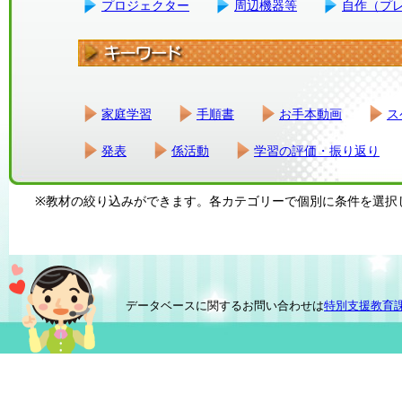
プロジェクター
周辺機器等
自作（プ
家庭学習
手順書
お手本動画
ス
発表
係活動
学習の評価・振り返り
※教材の絞り込みができます。各カテゴリーで個別に条件を選択
データベースに関するお問い合わせは
特別支援教育