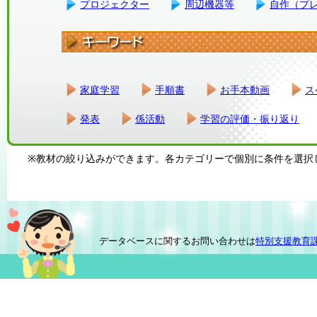
プロジェクター
周辺機器等
自作（プ
家庭学習
手順書
お手本動画
ス
発表
係活動
学習の評価・振り返り
※教材の絞り込みができます。各カテゴリーで個別に条件を選択
データベースに関するお問い合わせは
特別支援教育