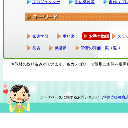
プロジェクター
周辺機器等
自作（プ
家庭学習
手順書
お手本動画
スケ
発表
係活動
学習の評価・振り返り
※教材の絞り込みができます。各カテゴリーで個別に条件を選択
データベースに関するお問い合わせは
特別支援教育