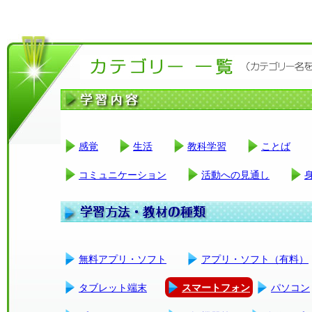
感覚
生活
教科学習
ことば
コミュニケーション
活動への見通し
無料アプリ・ソフト
アプリ・ソフト（有料）
タブレット端末
スマートフォン
パソコン