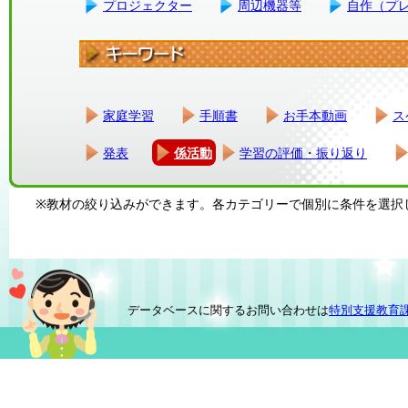
プロジェクター
周辺機器等
自作（プ
家庭学習
手順書
お手本動画
ス
発表
係活動
学習の評価・振り返り
※教材の絞り込みができます。各カテゴリーで個別に条件を選択
データベースに関するお問い合わせは
特別支援教育