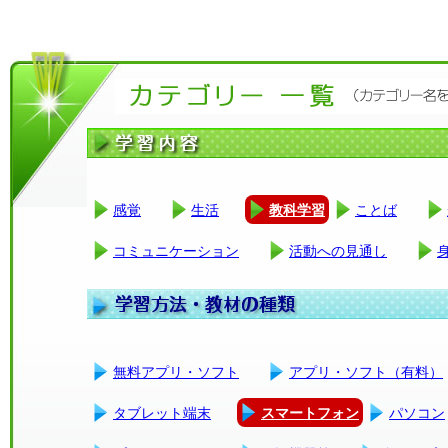
感覚
生活
教科学習
ことば
コミュニケーション
活動への見通し
無料アプリ・ソフト
アプリ・ソフト（有料）
タブレット端末
スマートフォン
パソコン