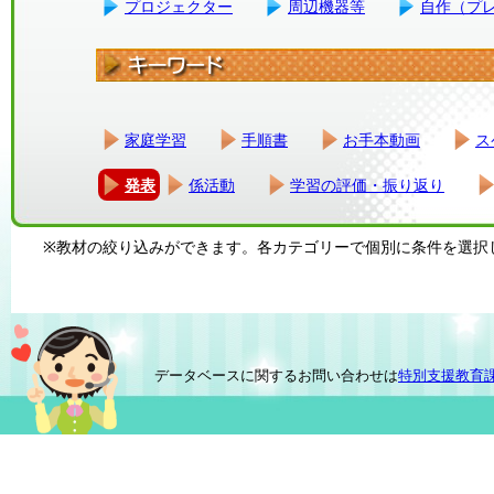
プロジェクター
周辺機器等
自作（プ
家庭学習
手順書
お手本動画
ス
発表
係活動
学習の評価・振り返り
※教材の絞り込みができます。各カテゴリーで個別に条件を選択
データベースに関するお問い合わせは
特別支援教育