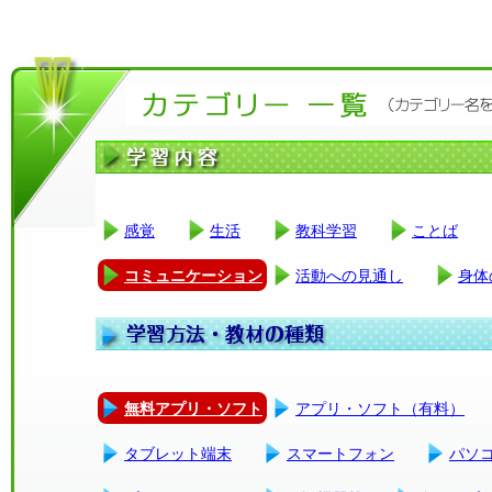
感覚
生活
教科学習
ことば
コミュニケーション
活動への見通し
身体
無料アプリ・ソフト
アプリ・ソフト（有料）
タブレット端末
スマートフォン
パソ