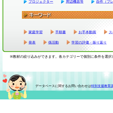
プロジェクター
周辺機器等
自作（プ
家庭学習
手順書
お手本動画
ス
発表
係活動
学習の評価・振り返り
※教材の絞り込みができます。各カテゴリーで個別に条件を選択
データベースに関するお問い合わせは
特別支援教育