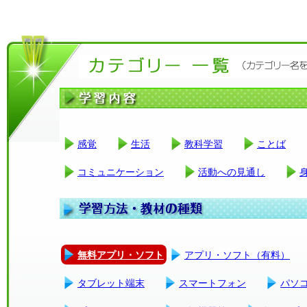
感覚
生活
教科学習
ことば
コミュニケーション
活動への見通し
無料アプリ・ソフト
アプリ・ソフト（有料）
タブレット端末
スマートフォン
パソ