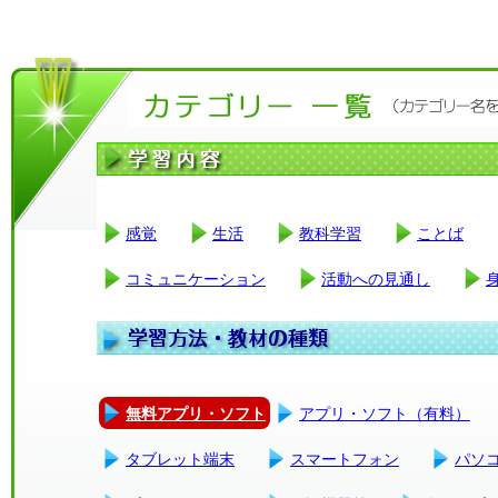
感覚
生活
教科学習
ことば
コミュニケーション
活動への見通し
無料アプリ・ソフト
アプリ・ソフト（有料）
タブレット端末
スマートフォン
パソ