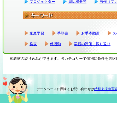
プロジェクター
周辺機器等
自作（プ
家庭学習
手順書
お手本動画
ス
発表
係活動
学習の評価・振り返り
※教材の絞り込みができます。各カテゴリーで個別に条件を選択
データベースに関するお問い合わせは
特別支援教育