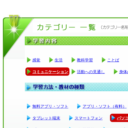
感覚
生活
教科学習
ことば
コミュニケーション
活動への見通し
身体
無料アプリ・ソフト
アプリ・ソフト（有料）
タブレット端末
スマートフォン
パソ