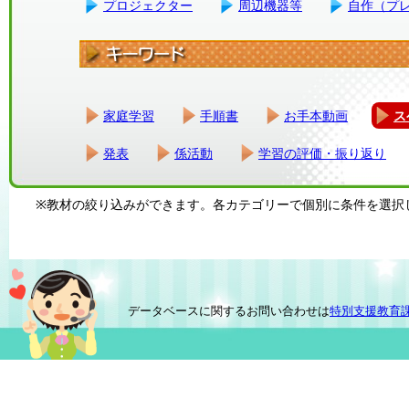
プロジェクター
周辺機器等
自作（プ
家庭学習
手順書
お手本動画
ス
発表
係活動
学習の評価・振り返り
※教材の絞り込みができます。各カテゴリーで個別に条件を選択
データベースに関するお問い合わせは
特別支援教育