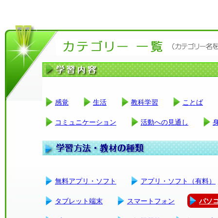
感覚
生活
教科学習
ことば
コミュニケーション
活動への見通し
無料アプリ・ソフト
アプリ・ソフト（有料）
タブレット端末
スマートフォン
パソ