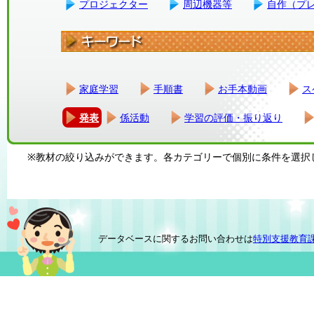
プロジェクター
周辺機器等
自作（プ
家庭学習
手順書
お手本動画
ス
発表
係活動
学習の評価・振り返り
※教材の絞り込みができます。各カテゴリーで個別に条件を選択
データベースに関するお問い合わせは
特別支援教育