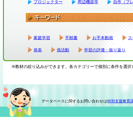
プロジェクター
周辺機器等
自作（プ
家庭学習
手順書
お手本動画
ス
発表
係活動
学習の評価・振り返り
※教材の絞り込みができます。各カテゴリーで個別に条件を選択
データベースに関するお問い合わせは
特別支援教育