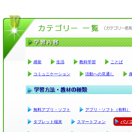
感覚
生活
教科学習
ことば
コミュニケーション
活動への見通し
無料アプリ・ソフト
アプリ・ソフト（有料）
タブレット端末
スマートフォン
パソ