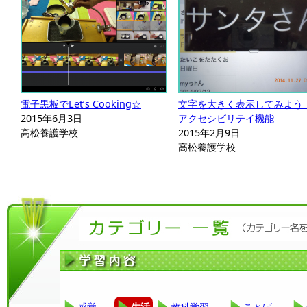
電子黒板でLet’s Cooking☆
文字を大きく表示してみよう
2015年6月3日
アクセシビリテイ機能
高松養護学校
2015年2月9日
高松養護学校
感覚
生活
教科学習
ことば