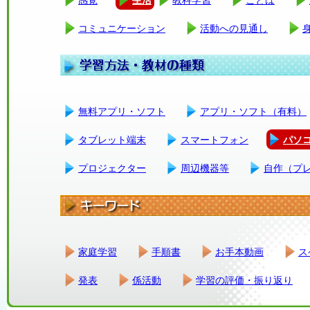
コミュニケーション
活動への見通し
無料アプリ・ソフト
アプリ・ソフト（有料）
タブレット端末
スマートフォン
パソ
プロジェクター
周辺機器等
自作（プ
家庭学習
手順書
お手本動画
ス
発表
係活動
学習の評価・振り返り