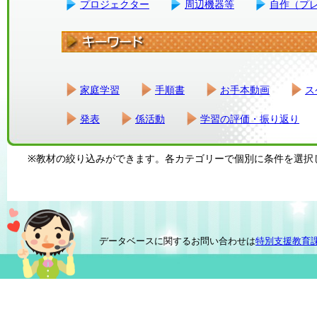
プロジェクター
周辺機器等
自作（プ
家庭学習
手順書
お手本動画
ス
発表
係活動
学習の評価・振り返り
※教材の絞り込みができます。各カテゴリーで個別に条件を選択
データベースに関するお問い合わせは
特別支援教育