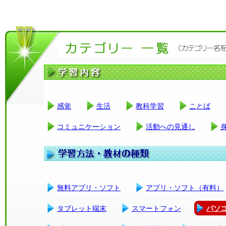
感覚
生活
教科学習
ことば
コミュニケーション
活動への見通し
無料アプリ・ソフト
アプリ・ソフト（有料）
タブレット端末
スマートフォン
パソ