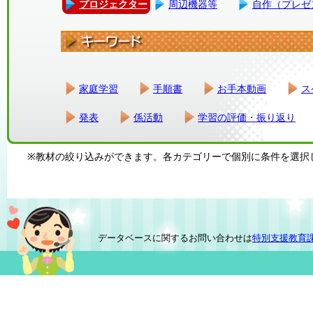
プロジェクター
周辺機器等
自作（プレゼ
家庭学習
手順書
お手本動画
ス
発表
係活動
学習の評価・振り返り
※教材の絞り込みができます。各カテゴリーで個別に条件を選択
データベースに関するお問い合わせは
特別支援教育