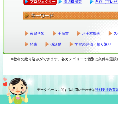
プロジェクター
周辺機器等
自作（プレゼ
家庭学習
手順書
お手本動画
ス
発表
係活動
学習の評価・振り返り
※教材の絞り込みができます。各カテゴリーで個別に条件を選択
データベースに関するお問い合わせは
特別支援教育