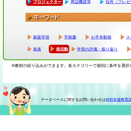
プロジェクター
周辺機器等
自作（プレゼ
家庭学習
手順書
お手本動画
ス
発表
係活動
学習の評価・振り返り
※教材の絞り込みができます。各カテゴリーで個別に条件を選択
データベースに関するお問い合わせは
特別支援教育