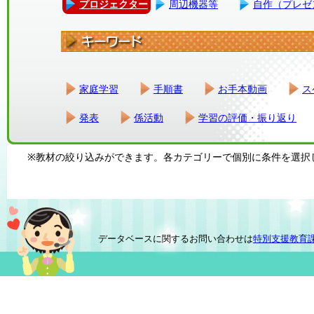
プロジェクター
周辺機器等
自作（プレゼ
家庭学習
手順書
お手本動画
ス
発表
係活動
学習の評価・振り返り
※教材の絞り込みができます。各カテゴリーで個別に条件を選択
データベースに関するお問い合わせは
特別支援教育