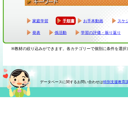
家庭学習
手順書
お手本動画
スケ
発表
係活動
学習の評価・振り返り
※教材の絞り込みができます。各カテゴリーで個別に条件を選択
データベースに関するお問い合わせは
特別支援教育