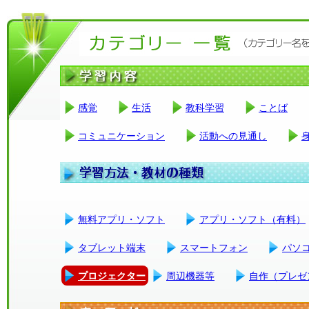
感覚
生活
教科学習
ことば
コミュニケーション
活動への見通し
無料アプリ・ソフト
アプリ・ソフト（有料）
タブレット端末
スマートフォン
パソ
プロジェクター
周辺機器等
自作（プレゼ