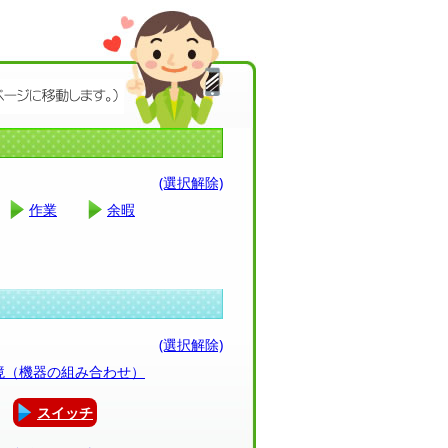
(選択解除)
作業
余暇
(選択解除)
環境（機器の組み合わせ）
スイッチ