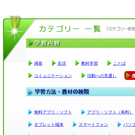
感覚
生活
教科学習
ことば
コミュニケーション
活動への見通し
無料アプリ・ソフト
アプリ・ソフト（有料）
タブレット端末
スマートフォン
パソ