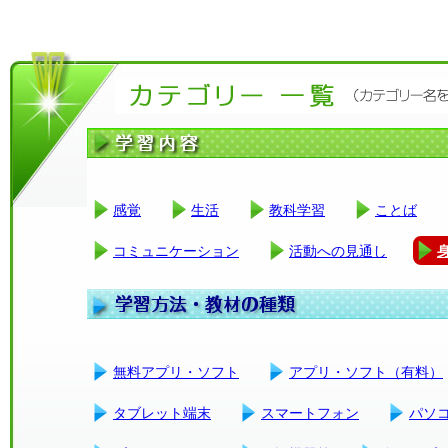
感覚
生活
教科学習
ことば
コミュニケーション
活動への見通し
無料アプリ・ソフト
アプリ・ソフト（有料）
タブレット端末
スマートフォン
パソ