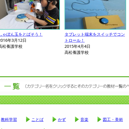
しゃぼん玉をとばそう！
タブレット端末をスイッチでコン
2016年3月12日
トロール！
高松養護学校
2015年4月4日
高松養護学校
教科学習
ことば
かず
音楽
図工・美術