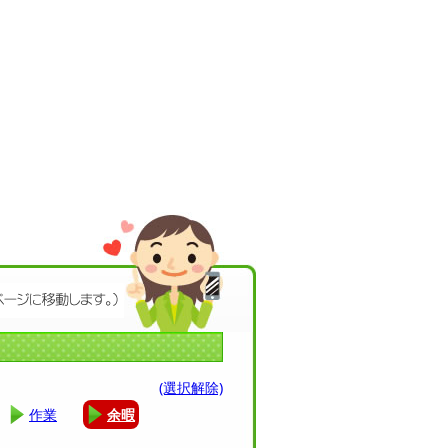
(選択解除)
作業
余暇