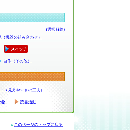
(選択解除)
環境（機器の組み合わせ）
スイッチ
自作（その他）
ー（見えやすさの工夫）
い物
読書活動
▲
このページのトップに戻る