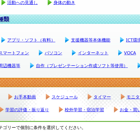
活動への見通し
身体の動き
アプリ・ソフト（有料）
支援機器等本体機能
ICT
スマートフォン
パソコン
インターネット
VOCA
周辺機器等
自作（プレゼンテーション作成ソフト等使用）
お手本動画
スケジュール
タイマー
モニタ
学習の評価・振り返り
校外学習・宿泊学習
お金・買
テゴリーで個別に条件を選択してください。