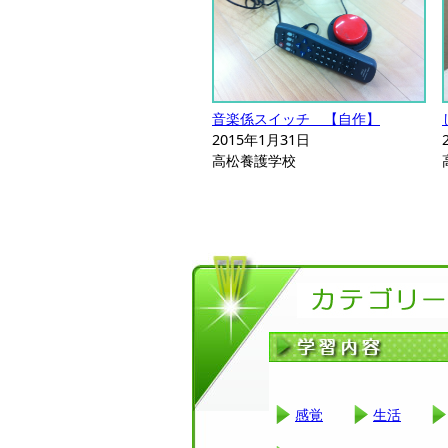
音楽係スイッチ 【自作】
2015年1月31日
高松養護学校
感覚
生活