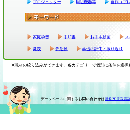
プロジェクター
周辺機器等
自作（プ
家庭学習
手順書
お手本動画
ス
発表
係活動
学習の評価・振り返り
※教材の絞り込みができます。各カテゴリーで個別に条件を選択
データベースに関するお問い合わせは
特別支援教育