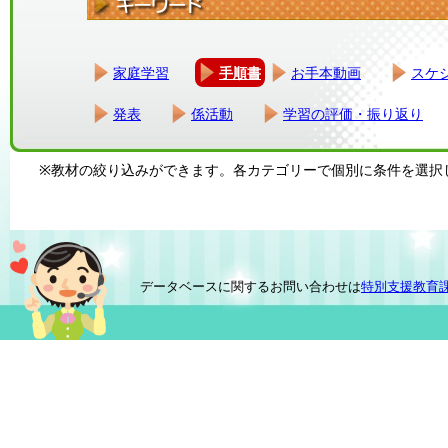
家庭学習
手順書
お手本動画
スケ
発表
係活動
学習の評価・振り返り
※教材の絞り込みができます。各カテゴリーで個別に条件を選択
データベースに関するお問い合わせは
特別支援教育