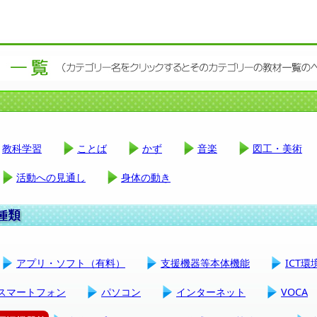
教科学習
ことば
かず
音楽
図工・美術
活動への見通し
身体の動き
アプリ・ソフト（有料）
支援機器等本体機能
ICT
スマートフォン
パソコン
インターネット
VOCA