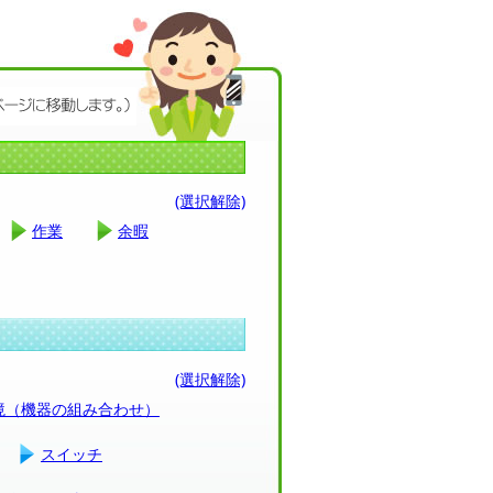
(選択解除)
作業
余暇
(選択解除)
環境（機器の組み合わせ）
スイッチ