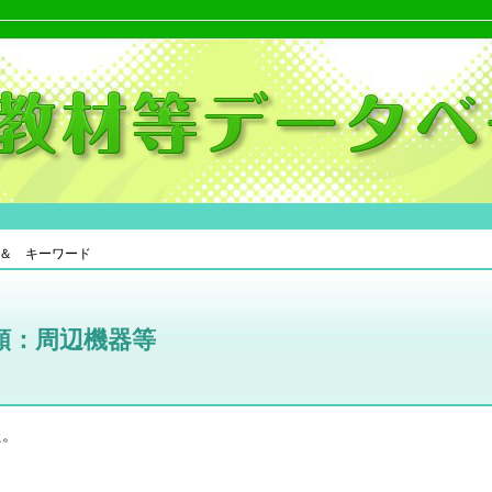
＆ キーワード
類：周辺機器等
た。
。