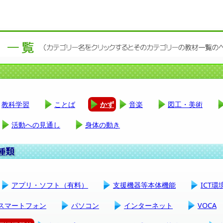
教科学習
ことば
かず
音楽
図工・美術
活動への見通し
身体の動き
アプリ・ソフト（有料）
支援機器等本体機能
ICT
スマートフォン
パソコン
インターネット
VOCA