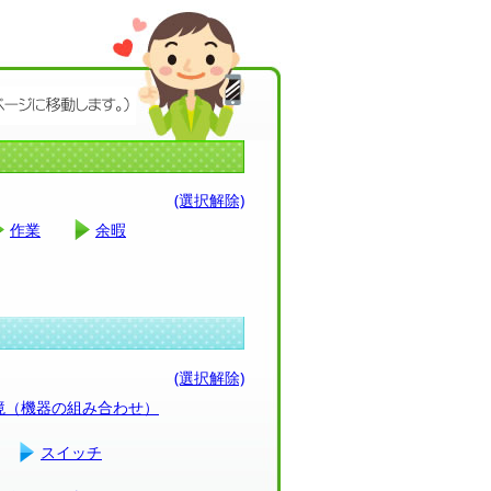
(選択解除)
作業
余暇
(選択解除)
環境（機器の組み合わせ）
スイッチ