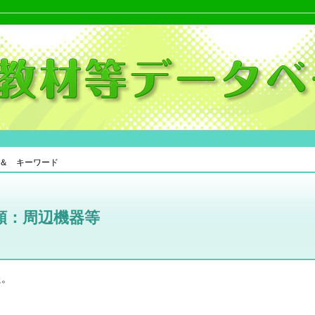
＆ キーワード
類：周辺機器等
た。
。