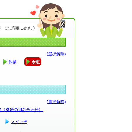
(選択解除)
作業
余暇
(選択解除)
環境（機器の組み合わせ）
スイッチ