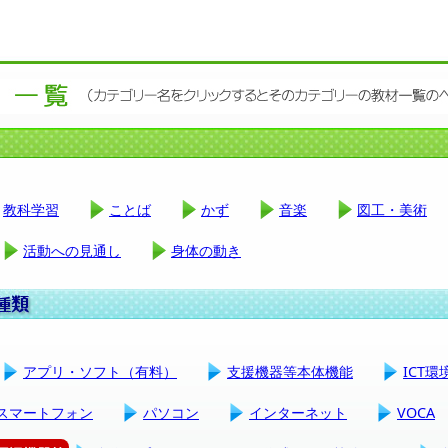
教科学習
ことば
かず
音楽
図工・美術
活動への見通し
身体の動き
アプリ・ソフト（有料）
支援機器等本体機能
ICT
スマートフォン
パソコン
インターネット
VOCA