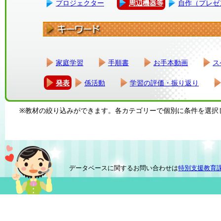
プロジェクター
周辺機器等
自作（プレゼ
家庭学習
手順書
お手本動画
ス
発表
係活動
学習の評価・振り返り
※教材の絞り込みができます。各カテゴリーで個別に条件を選択
データベースに関するお問い合わせは
特別支援教育