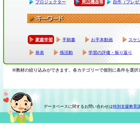
プロジェクター
周辺機器等
自作（プレゼ
家庭学習
手順書
お手本動画
スケ
発表
係活動
学習の評価・振り返り
※教材の絞り込みができます。各カテゴリーで個別に条件を選択
データベースに関するお問い合わせは
特別支援教育