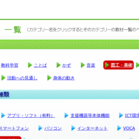
教科学習
ことば
かず
音楽
図工・美術
活動への見通し
身体の動き
アプリ・ソフト（有料）
支援機器等本体機能
ICT
スマートフォン
パソコン
インターネット
VOCA