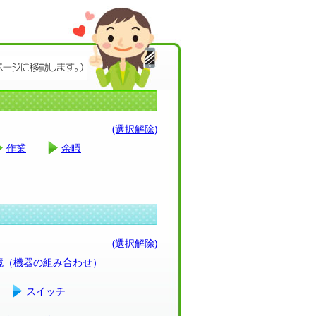
(選択解除)
作業
余暇
(選択解除)
環境（機器の組み合わせ）
スイッチ