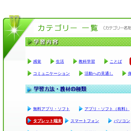
感覚
生活
教科学習
ことば
コミュニケーション
活動への見通し
無料アプリ・ソフト
アプリ・ソフト（有料）
タブレット端末
スマートフォン
パソコン