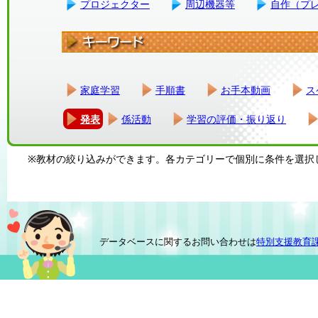
プロジェクター
周辺機器等
自作（プ
家庭学習
手順書
お手本動画
ス
発表
係活動
学習の評価・振り返り
※教材の絞り込みができます。各カテゴリーで個別に条件を選択
データベースに関するお問い合わせは
特別支援教育