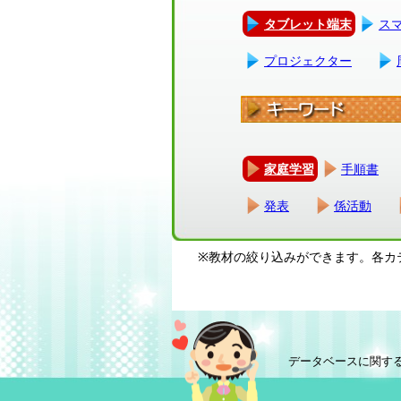
タブレット端末
ス
プロジェクター
家庭学習
手順書
発表
係活動
※教材の絞り込みができます。各カ
データベースに関す