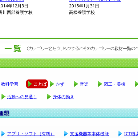
2014年12月3日
2015年1月31日
香川西部養護学校
高松養護学校
教科学習
ことば
かず
音楽
図工・美術
活動への見通し
身体の動き
アプリ・ソフト（有料）
支援機器等本体機能
ICT