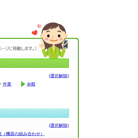
(選択解除)
作業
余暇
(選択解除)
環境（機器の組み合わせ）