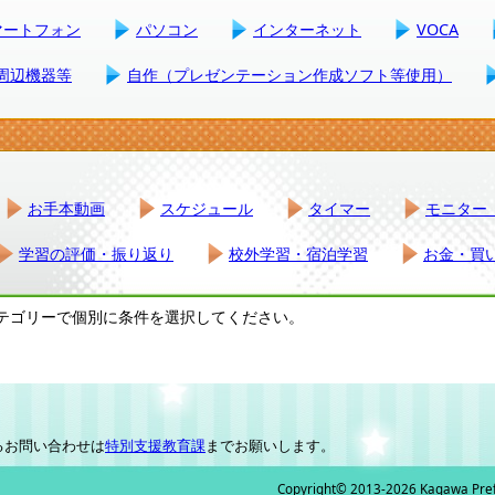
マートフォン
パソコン
インターネット
VOCA
周辺機器等
自作（プレゼンテーション作成ソフト等使用）
お手本動画
スケジュール
タイマー
モニター
学習の評価・振り返り
校外学習・宿泊学習
お金・買
テゴリーで個別に条件を選択してください。
るお問い合わせは
特別支援教育課
までお願いします。
Copyright© 2013-2026 Kagawa Prefec