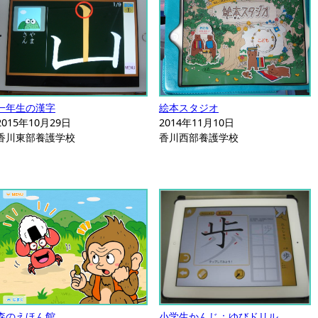
一年生の漢字
絵本スタジオ
2015年10月29日
2014年11月10日
香川東部養護学校
香川西部養護学校
森のえほん館
小学生かんじ：ゆびドリル