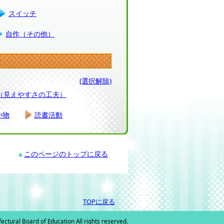
スイッチ
自作（その他）
(選択解除)
（見えやすさの工夫）
い物
読書活動
▲
このページのトップに戻る
TOPに戻る
tural Board of Education All rights reserved.