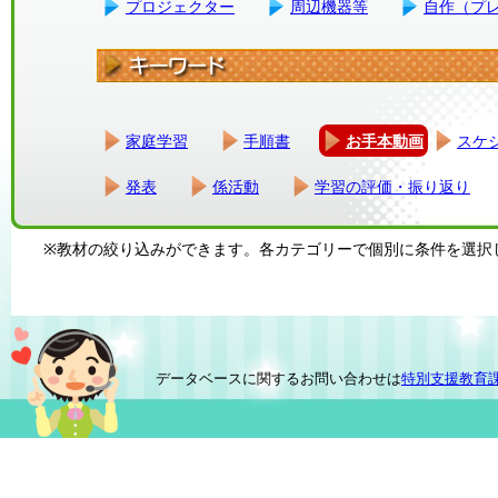
プロジェクター
周辺機器等
自作（プ
家庭学習
手順書
お手本動画
スケ
発表
係活動
学習の評価・振り返り
※教材の絞り込みができます。各カテゴリーで個別に条件を選択
データベースに関するお問い合わせは
特別支援教育