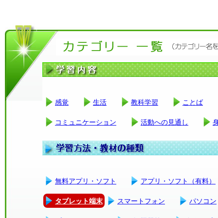
感覚
生活
教科学習
ことば
コミュニケーション
活動への見通し
無料アプリ・ソフト
アプリ・ソフト（有料）
タブレット端末
スマートフォン
パソコン