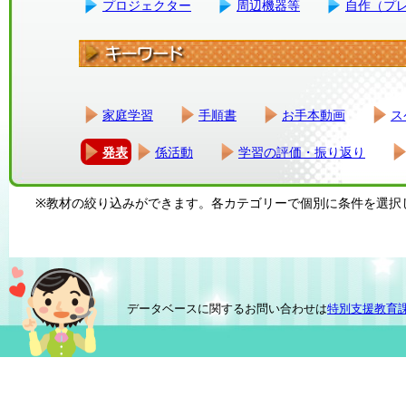
プロジェクター
周辺機器等
自作（プ
家庭学習
手順書
お手本動画
ス
発表
係活動
学習の評価・振り返り
※教材の絞り込みができます。各カテゴリーで個別に条件を選択
データベースに関するお問い合わせは
特別支援教育