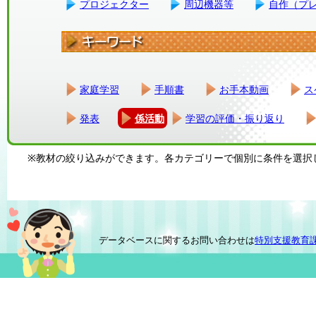
プロジェクター
周辺機器等
自作（プ
家庭学習
手順書
お手本動画
ス
発表
係活動
学習の評価・振り返り
※教材の絞り込みができます。各カテゴリーで個別に条件を選択
データベースに関するお問い合わせは
特別支援教育