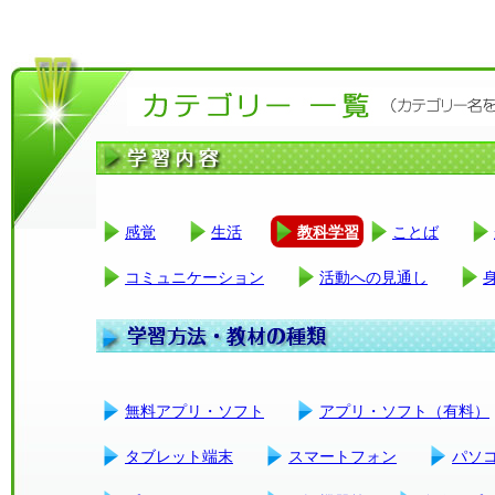
感覚
生活
教科学習
ことば
コミュニケーション
活動への見通し
無料アプリ・ソフト
アプリ・ソフト（有料）
タブレット端末
スマートフォン
パソ