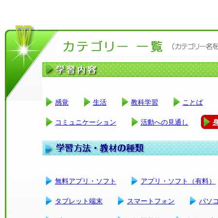
感覚
生活
教科学習
ことば
コミュニケーション
活動への見通し
無料アプリ・ソフト
アプリ・ソフト（有料）
タブレット端末
スマートフォン
パソ