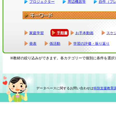
プロジェクター
周辺機器等
自作（プ
家庭学習
手順書
お手本動画
スケ
発表
係活動
学習の評価・振り返り
※教材の絞り込みができます。各カテゴリーで個別に条件を選択
データベースに関するお問い合わせは
特別支援教育