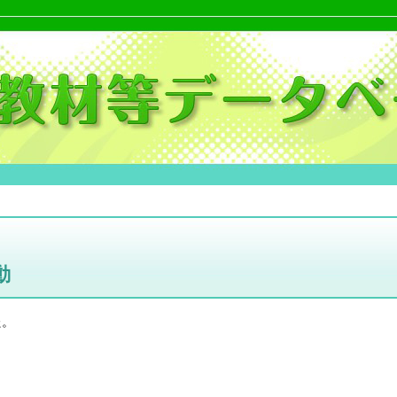
動
た。
。