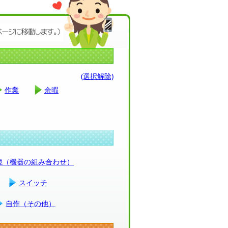
(選択解除)
作業
余暇
環境（機器の組み合わせ）
スイッチ
自作（その他）