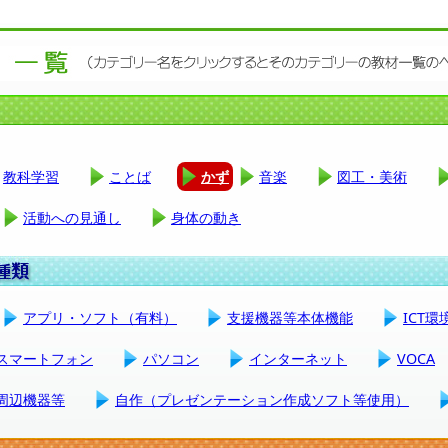
教科学習
ことば
かず
音楽
図工・美術
活動への見通し
身体の動き
アプリ・ソフト（有料）
支援機器等本体機能
ICT
スマートフォン
パソコン
インターネット
VOCA
周辺機器等
自作（プレゼンテーション作成ソフト等使用）