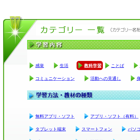
感覚
生活
教科学習
ことば
コミュニケーション
活動への見通し
無料アプリ・ソフト
アプリ・ソフト（有料）
タブレット端末
スマートフォン
パソ