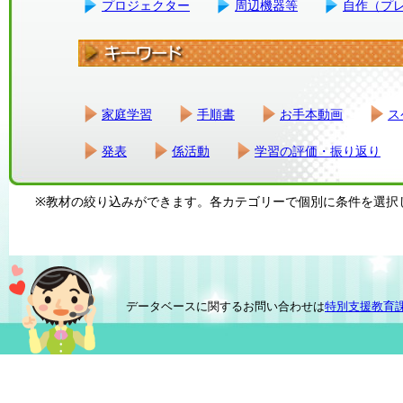
プロジェクター
周辺機器等
自作（プ
家庭学習
手順書
お手本動画
ス
発表
係活動
学習の評価・振り返り
※教材の絞り込みができます。各カテゴリーで個別に条件を選択
データベースに関するお問い合わせは
特別支援教育