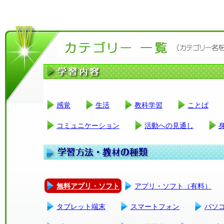
感覚
生活
教科学習
ことば
コミュニケーション
活動への見通し
無料アプリ・ソフト
アプリ・ソフト（有料）
タブレット端末
スマートフォン
パソ