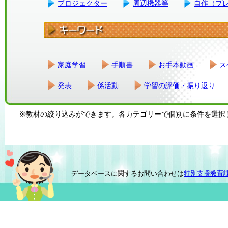
プロジェクター
周辺機器等
自作（プ
家庭学習
手順書
お手本動画
ス
発表
係活動
学習の評価・振り返り
※教材の絞り込みができます。各カテゴリーで個別に条件を選択
データベースに関するお問い合わせは
特別支援教育