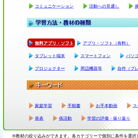
コミュニケーション
活動への見通し
無料アプリ・ソフト
アプリ・ソフト（有料）
タブレット端末
スマートフォン
パソ
プロジェクター
周辺機器等
自作（プ
家庭学習
手順書
お手本動画
ス
発表
係活動
学習の評価・振り返り
※教材の絞り込みができます。各カテゴリーで個別に条件を選択