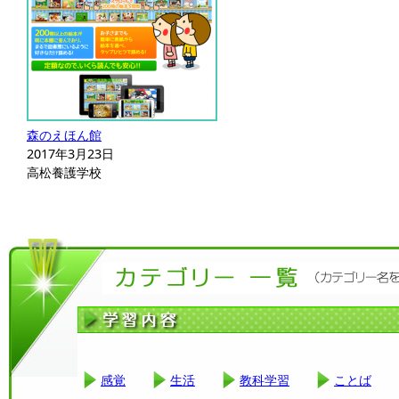
森のえほん館
2017年3月23日
高松養護学校
感覚
生活
教科学習
ことば