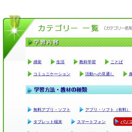
感覚
生活
教科学習
ことば
コミュニケーション
活動への見通し
無料アプリ・ソフト
アプリ・ソフト（有料）
タブレット端末
スマートフォン
パソ