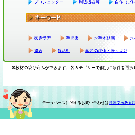
プロジェクター
周辺機器等
自作（プ
家庭学習
手順書
お手本動画
ス
発表
係活動
学習の評価・振り返り
※教材の絞り込みができます。各カテゴリーで個別に条件を選択
データベースに関するお問い合わせは
特別支援教育