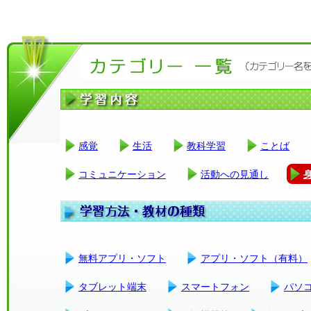
感覚
生活
教科学習
ことば
コミュニケーション
活動への見通し
無料アプリ・ソフト
アプリ・ソフト（有料）
タブレット端末
スマートフォン
パソ