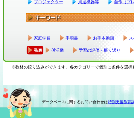
プロジェクター
周辺機器等
自作（プ
家庭学習
手順書
お手本動画
ス
発表
係活動
学習の評価・振り返り
※教材の絞り込みができます。各カテゴリーで個別に条件を選択
データベースに関するお問い合わせは
特別支援教育