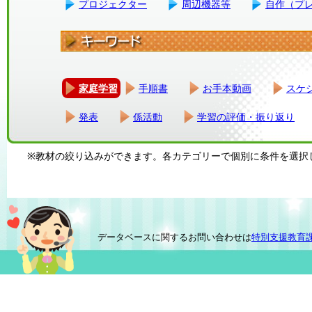
プロジェクター
周辺機器等
自作（プ
家庭学習
手順書
お手本動画
スケ
発表
係活動
学習の評価・振り返り
※教材の絞り込みができます。各カテゴリーで個別に条件を選択
データベースに関するお問い合わせは
特別支援教育