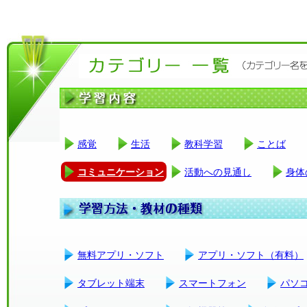
感覚
生活
教科学習
ことば
コミュニケーション
活動への見通し
身体
無料アプリ・ソフト
アプリ・ソフト（有料）
タブレット端末
スマートフォン
パソ