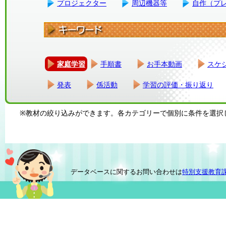
プロジェクター
周辺機器等
自作（プ
家庭学習
手順書
お手本動画
スケ
発表
係活動
学習の評価・振り返り
※教材の絞り込みができます。各カテゴリーで個別に条件を選択
データベースに関するお問い合わせは
特別支援教育