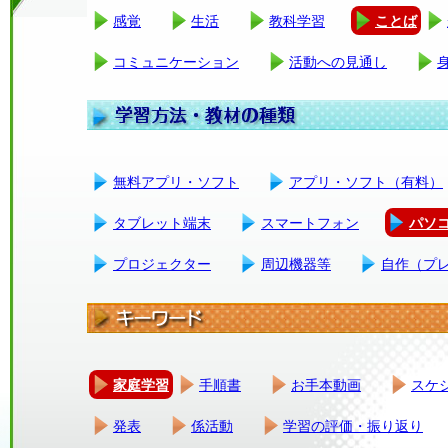
感覚
生活
教科学習
ことば
コミュニケーション
活動への見通し
無料アプリ・ソフト
アプリ・ソフト（有料）
タブレット端末
スマートフォン
パソ
プロジェクター
周辺機器等
自作（プ
家庭学習
手順書
お手本動画
スケ
発表
係活動
学習の評価・振り返り