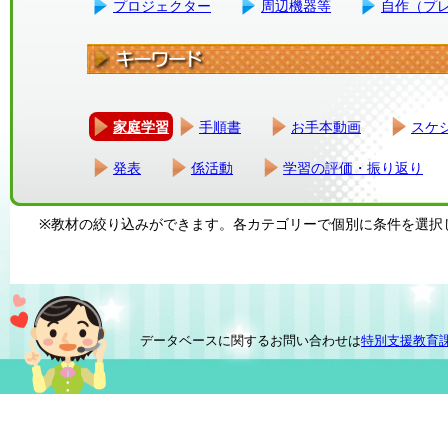
プロジェクター
周辺機器等
自作（プ
家庭学習
手順書
お手本動画
スケ
発表
係活動
学習の評価・振り返り
※教材の絞り込みができます。各カテゴリーで個別に条件を選択
データベースに関するお問い合わせは
特別支援教育