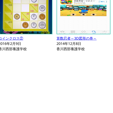
コインクロス②
算数忍者～3D図形の巻～
2016年2月9日
2014年12月8日
香川西部養護学校
香川西部養護学校