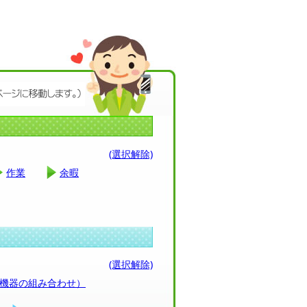
(選択解除)
作業
余暇
(選択解除)
（機器の組み合わせ）