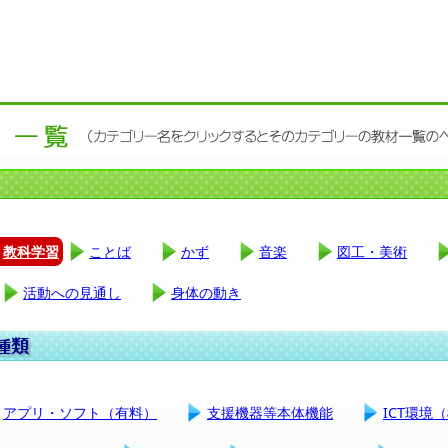
教科学習
ことば
かず
音楽
図工・美術
活動への見通し
身体の動き
アプリ・ソフト（有料）
支援機器等本体機能
ICT環境