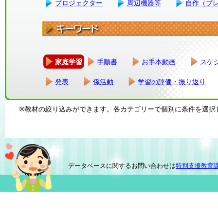
プロジェクター
周辺機器等
自作（プ
家庭学習
手順書
お手本動画
スケ
発表
係活動
学習の評価・振り返り
※教材の絞り込みができます。各カテゴリーで個別に条件を選択
データベースに関するお問い合わせは
特別支援教育