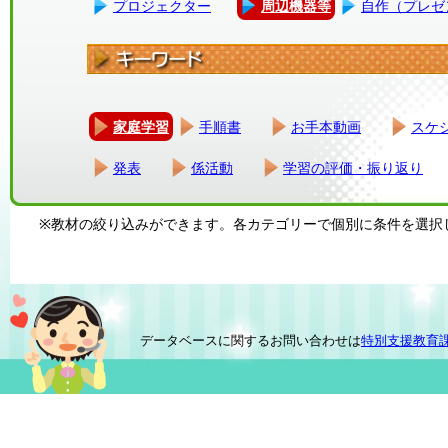
プロジェクター
周辺機器等
自作（プレゼ
家庭学習
手順書
お手本動画
スケ
発表
係活動
学習の評価・振り返り
※教材の絞り込みができます。各カテゴリーで個別に条件を選択
データベースに関するお問い合わせは
特別支援教育